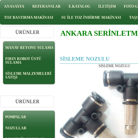
ANASAYFA
REFERANSLAR
E.KATALOG
İLETİŞİM
FOTO G
TOZ BASTIRMA MAKİNASI
SU İLE TOZ İNDİRME MAKİNASI
TAŞI
ANKARA SERİNLETM
ÜRÜNLER
MANAV REYONU SULAMA
SİSLEME NOZULU
FIRIN ROBOT ÜSTÜ
SULAMA
SİSLEME NOZULU
SİSLEME MALZEMELERİ
SATIŞI
ÜRÜNLER
POMPALAR
NOZULLAR