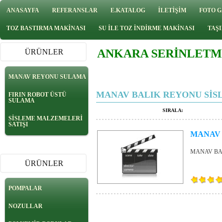
ANASAYFA
REFERANSLAR
E.KATALOG
İLETİŞİM
FOTO G
TOZ BASTIRMA MAKİNASI
SU İLE TOZ İNDİRME MAKİNASI
TAŞI
ANKARA SERİNLETM
ÜRÜNLER
MANAV REYONU SULAMA
MANAV BALIK REYONU SİS
FIRIN ROBOT ÜSTÜ
SULAMA
SIRALA:
SİSLEME MALZEMELERİ
SATIŞI
MANAV 
MANAV BA
ÜRÜNLER
POMPALAR
NOZULLAR